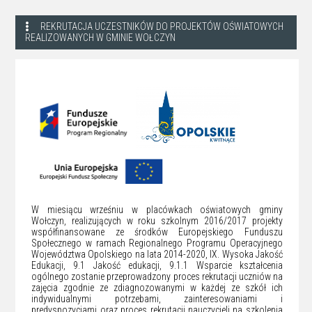
REKRUTACJA UCZESTNIKÓW DO PROJEKTÓW OŚWIATOWYCH
REALIZOWANYCH W GMINIE WOŁCZYN
W miesiącu wrześniu w placówkach oświatowych gminy
Wołczyn, realizujących w roku szkolnym 2016/2017 projekty
współfinansowane ze środków Europejskiego Funduszu
Społecznego w ramach Regionalnego Programu Operacyjnego
Województwa Opolskiego na lata 2014-2020, IX. Wysoka Jakość
Edukacji, 9.1 Jakość edukacji, 9.1.1 Wsparcie kształcenia
ogólnego zostanie przeprowadzony proces rekrutacji uczniów na
zajęcia zgodnie ze zdiagnozowanymi w każdej ze szkół ich
indywidualnymi potrzebami, zainteresowaniami i
predyspozycjami oraz proces rekrutacji nauczycieli na szkolenia