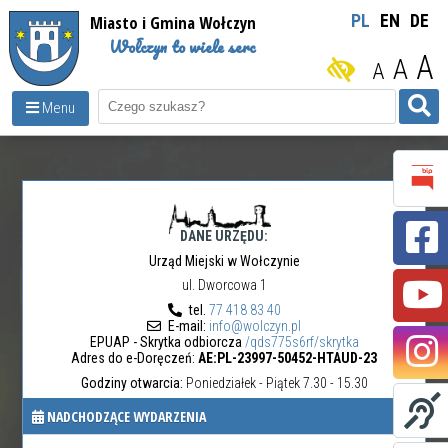
Miasto i Gmina Wołczyn
PL
EN
DE
Wołczyn to wiele serc
A
A
A
Menu
DANE URZĘDU:
Urząd Miejski w Wołczynie
ul. Dworcowa 1
tel.
77 418 83 40
E-mail:
info@wolczyn.pl
EPUAP - Skrytka odbiorcza
/qds775s6rf/skrytka
Adres do e-Doręczeń:
AE:PL-23997-50452-HTAUD-23
Godziny otwarcia:
Poniedziałek - Piątek 7.30 - 15.30
NADCHODZĄCE WYDARZENIA