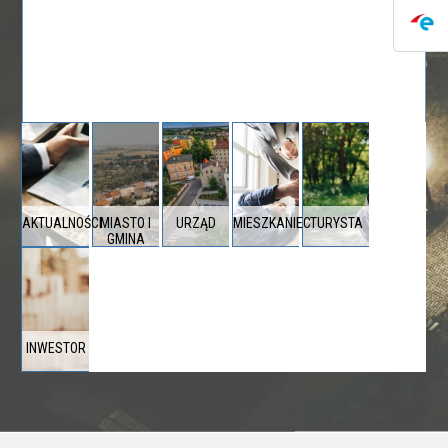
AKTUALNOŚCI
MIASTO I
URZĄD
MIESZKANIEC
TURYSTA
GMINA
INWESTOR