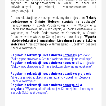
zgodnie ze zdiagnozowanymi w każdej ze szkół ich
indywidualnymi potrzebami, zainteresowaniami i
predyspozycjami.
Proces rekrutacji będzie przeprowadzony do projektu pn.
"Szkoły
podstawowe w Gminie Wołczyn stawiają na edukację"
(realizowanego w Szkole Podstawowej Nr 1 w Wołczynie, w
Szkole Podstawowej Nr 2 w Wołczynie, w Szkole Podstawowej w
Wąsicach, w Szkole Podstawowej w Komorznie, w Szkole
Podstawowej w Wierzbicy Górnej.) oraz do projektu pn.
"Wysoka
jakość edukacji w Gimnazjalno - Licealnym Zespole Szkół w
Wołczynie"
(realizowanego w Gimnazjalno - Licealnym Zespole
Szkół w Wołczynie).
Regulamin rekrutacji i uczestnictwa
uczniów
w projekcie
"Szkoły podstawowe w Gminie Wołczyn stawiają na edukację".
Regulamin rekrutacji i uczestnictwa
nauczycieli
w projekcie
"Szkoły podstawowe w Gminie Wołczyn stawiają na edukację".
Regulamin rekrutacji i uczestnictwa
uczniów
w projekcie
"Wysoka jakość edukacji w Gimnazjalno - Licealnym Zespole
Szkół w Wołczynie".
Regulamin rekrutacji i uczestnictwa
nauczycieli
w
projekcie
"Wysoka jakość edukacji w Gimnazjalno - Licealnym
Zespole Szkół w Wołczynie".