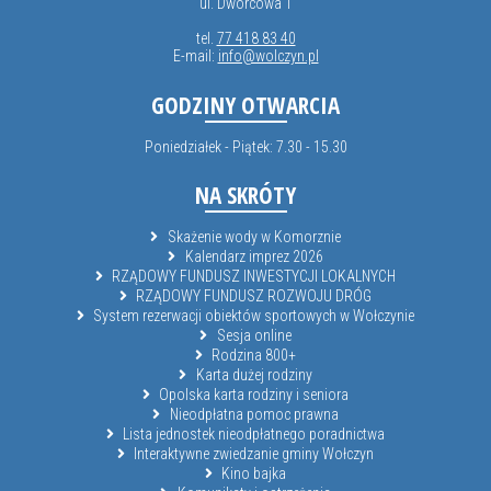
ul. Dworcowa 1
tel.
77 418 83 40
E-mail:
info@wolczyn.pl
GODZINY OTWARCIA
Poniedziałek - Piątek: 7.30 - 15.30
NA SKRÓTY
Skażenie wody w Komorznie
Kalendarz imprez 2026
RZĄDOWY FUNDUSZ INWESTYCJI LOKALNYCH
RZĄDOWY FUNDUSZ ROZWOJU DRÓG
System rezerwacji obiektów sportowych w Wołczynie
Sesja online
Rodzina 800+
Karta dużej rodziny
Opolska karta rodziny i seniora
Nieodpłatna pomoc prawna
Lista jednostek nieodpłatnego poradnictwa
Interaktywne zwiedzanie gminy Wołczyn
Kino bajka