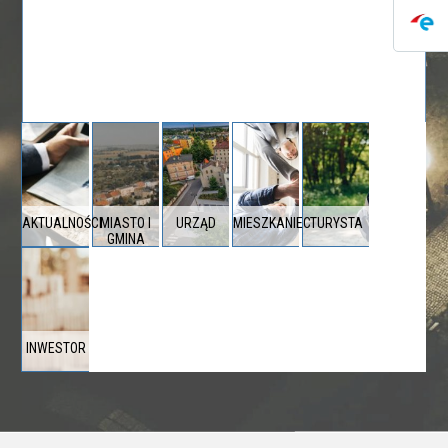
AKTUALNOŚCI
MIASTO I
URZĄD
MIESZKANIEC
TURYSTA
GMINA
INWESTOR