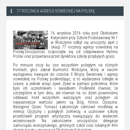
77 ROCZNICA AGRESJI SOWIECKIEJ NA POLSKĘ
16 września 2016 roku pod Obeliskiem
Katyńskim przy Szkole Podstawowej Nr 1
w Wołczynie odbył się uroczysty apel z
okazji 77 rocznicy agresji sowieckiej na
Polskę.Uroczystość rozpoczęła się od odśpiewania Hymnu
Polski oraz przywitania przez dyrektora szkoły przybyłych gości.
Po minucie ciszy ku czci wszystkim poległym na różnych
frontach, głos zabrał Burmistrz Wołczyna, który w swoim
wystąpieniu nawiązał do czasów II Wojny Światowej i agresji
sowieckiej na Polskę podkreślając, iż to wydarzenia odległe w
czasie, a jednak wciąż żywe. Żywe w pamięci pokolenia, które
było ich uczestnikiem i świadkiem. Podkreślił również, że
szczególnie w tym dniu, ale również na co dzień powinniśmy
oddawać hołd wszystkim walczącym oraz poległym za
najważniejsze wartości jakimi są Bóg, Honor, Ojczyzna.
Następnie Ojciec Tomasz Łakomczyk odmówił modlitwę w
intencji Ojczyzny i poległych żołnierzy, a uczniowie szkoły
przedstawili program artystyczny nawiązujący do wydarzeń
wrześniowych. Na zakończenie uroczystości delegacje
samorządu wołczyńskiego, gminnych szkół oraz lokalnych firm
złożyły kwiaty i znicze pod Obeliskiem Katyńskim.