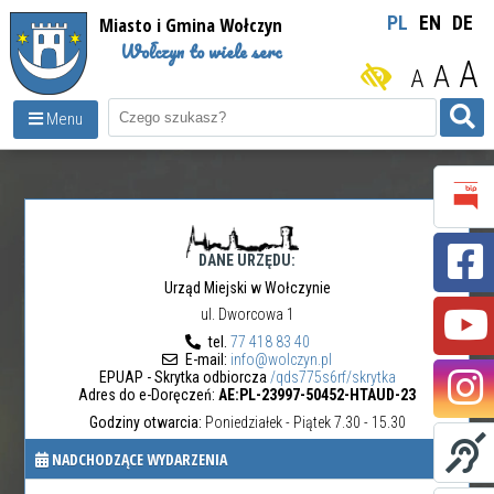
Miasto i Gmina Wołczyn
PL
EN
DE
Wołczyn to wiele serc
A
A
A
Menu
DANE URZĘDU:
Urząd Miejski w Wołczynie
ul. Dworcowa 1
tel.
77 418 83 40
E-mail:
info@wolczyn.pl
EPUAP - Skrytka odbiorcza
/qds775s6rf/skrytka
Adres do e-Doręczeń:
AE:PL-23997-50452-HTAUD-23
Godziny otwarcia:
Poniedziałek - Piątek 7.30 - 15.30
NADCHODZĄCE WYDARZENIA