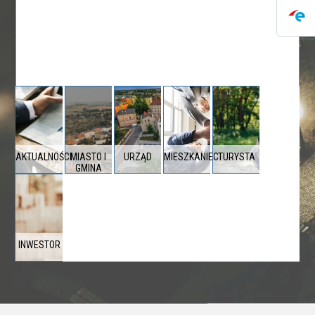
AKTUALNOŚCI
MIASTO I
URZĄD
MIESZKANIEC
TURYSTA
GMINA
INWESTOR