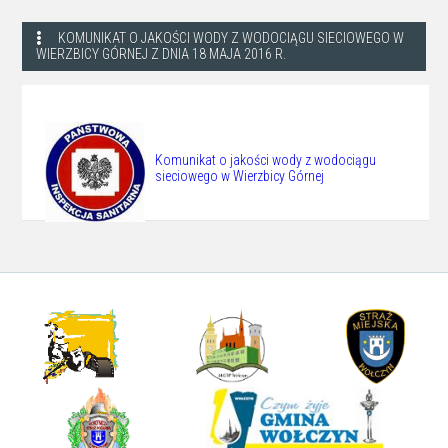
KOMUNIKAT O JAKOŚCI WODY Z WODOCIĄGU SIECIOWEGO W
WIERZBICY GÓRNEJ Z DNIA 18 MAJA 2016 R.
Komunikat o jakości wody z wodociągu
sieciowego w Wierzbicy Górnej