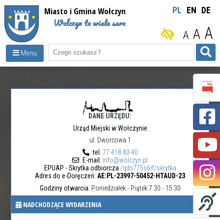
Miasto i Gmina Wołczyn
PL
EN
DE
Wołczyn to wiele serc
A
A
A
Menu
DANE URZĘDU:
Urząd Miejski w Wołczynie
ul. Dworcowa 1
tel.
77 418 83 40
E-mail:
info@wolczyn.pl
EPUAP - Skrytka odbiorcza
/qds775s6rf/skrytka
Adres do e-Doręczeń:
AE:PL-23997-50452-HTAUD-23
Godziny otwarcia:
Poniedziałek - Piątek 7.30 - 15.30
NADCHODZĄCE WYDARZENIA