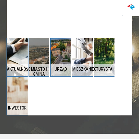
AKTUALNOŚCI
MIASTO I
URZĄD
MIESZKANIEC
TURYSTA
GMINA
INWESTOR