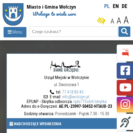
Miasto i Gmina Wołczyn
PL
EN
DE
Wołczyn to wiele serc
A
A
A
Menu
DANE URZĘDU:
Urząd Miejski w Wołczynie
ul. Dworcowa 1
tel.
77 418 83 40
E-mail:
info@wolczyn.pl
EPUAP - Skrytka odbiorcza
/qds775s6rf/skrytka
Adres do e-Doręczeń:
AE:PL-23997-50452-HTAUD-23
Godziny otwarcia:
Poniedziałek - Piątek 7.30 - 15.30
NADCHODZĄCE WYDARZENIA