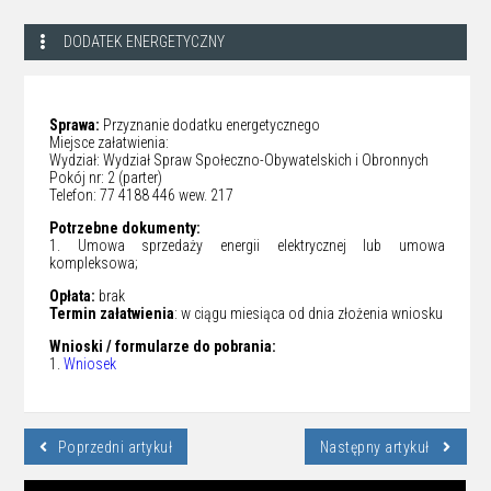
DODATEK ENERGETYCZNY
Sprawa:
Przyznanie dodatku energetycznego
Miejsce załatwienia:
Wydział: Wydział Spraw Społeczno-Obywatelskich i Obronnych
Pokój nr: 2 (parter)
Telefon: 77 4188 446 wew. 217
Potrzebne dokumenty:
1. Umowa sprzedaży energii elektrycznej lub umowa
kompleksowa;
Opłata:
brak
Termin załatwienia
: w ciągu miesiąca od dnia złożenia wniosku
Wnioski / formularze do pobrania:
1.
Wniosek
Poprzedni artykuł
Następny artykuł