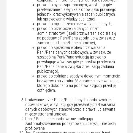
prawo do bycia zapomnianym, w sytuacji gdy
przetwarzanie nie wynika z obowiązku prawnego
jednostki oraz wykonywania zadań publicznych
lub sprawowania władzy publicznej,
prawo do ograniczenia przetwarzania danych,
prawo do przenoszenia danych innemu
administratorowi (jeżeli przetwarzanie opiera się
na podstawie Pani/Pana zgody lub w związku z
zawarciem z Panią/Panem umowy),
prawo do sprzeciwu wobec przetwarzania
Pani/Pana danych osobowych, w związku ze
szczególną Pani/Pana sytuacją (prawo to
przysługuje wówczas gdy jednostka przetwarza
Pani/Pana dane w związku z realizacją zadania
publicznego),
prawo do cofnięcia zgody w dowolnym momencie
bez wpływu na zgodność z prawem przetwarzania,
którego dokonano na podstawie zgody przed jej
cofnięciem.
Podawanie przez Panią/Pana danych osobowych jest
obowiązkowe, w sytuacji gdy przesłankę przetwarzania
danych osobowych stanowi przepis prawa lub zawarta
między stronami umowa.
Pani / Pana dane osobowe nie podlegają
zautomatyzowanemu podejmowaniu decyzji, i nie będą
profilowane.
Jeśli Państwo uznacie, że przetwarzanie przez Urząd