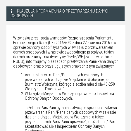
KLAUZULA INFORMACYJNA O PRZETWARZANIU DANYCH
OSOBOWYCH
W zwiazku z realizacją wymogów Rozporządzenia Parlamentu
Europejskiego i Rady (UE) 2016/679 z dnia 27 kwietnia 2016 r. w
sprawie ochrony osób fizycznych w związku z przetwarzaniem
danych osobowych i w sprawie swobodnego przepływu takich
danych oraz uchylenia dyrektywy 95/46/WE (zwane w skrócie
RODO), informujemy o zasadach przetwrzania Pani/Pana danych
osobowych oraz o przysługujących prawach z tym związanych.
Administratorem Pani/Pana danych osobowych
przetwarzanych w Urzędzie Miejskim w Wołczynie jest
Burmistrz Wołczyna, którego siedziba mieści się 46-250
Wołczyn, ul. Dworcowa 1.
W Urzędzie Miejskim w Wołczynie powołano Inspektora
Ochrony Danych Osobowych.
Jeżeli ma Pan/Pani pytania dotyczące sposobu i zakresu
przetwarzania Pani/Pana danych osobowych w zakresie
działania Urzędu Miejskiego w Wołczynie, a także
przysługujących Pani/Panu uprawnień, może Pani / Pan
skontaktować się z Inspektorem Ochrony Danych
Osobowych.