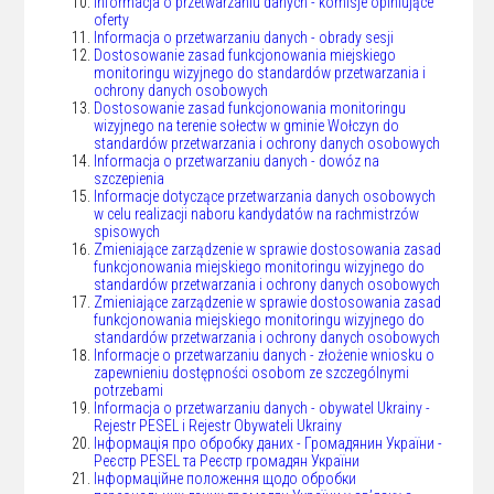
Informacja o przetwarzaniu danych - komisje opiniujące
oferty
Informacja o przetwarzaniu danych - obrady sesji
Dostosowanie zasad funkcjonowania miejskiego
monitoringu wizyjnego do standardów przetwarzania i
ochrony danych osobowych
Dostosowanie zasad funkcjonowania monitoringu
wizyjnego na terenie sołectw w gminie Wołczyn do
standardów przetwarzania i ochrony danych osobowych
Informacja o przetwarzaniu danych - dowóz na
szczepienia
Informacje dotyczące przetwarzania danych osobowych
w celu realizacji naboru kandydatów na rachmistrzów
spisowych
Zmieniające zarządzenie w sprawie dostosowania zasad
funkcjonowania miejskiego monitoringu wizyjnego do
standardów przetwarzania i ochrony danych osobowych
Zmieniające zarządzenie w sprawie dostosowania zasad
funkcjonowania miejskiego monitoringu wizyjnego do
standardów przetwarzania i ochrony danych osobowych
Informacje o przetwarzaniu danych - złożenie wniosku o
zapewnieniu dostępności osobom ze szczególnymi
potrzebami
Informacja o przetwarzaniu danych - obywatel Ukrainy -
Rejestr PESEL i Rejestr Obywateli Ukrainy
Інформація про обробку даних - Громадянин України -
Реєстр PESEL та Реєстр громадян України
Інформаційне положення щодо обробки