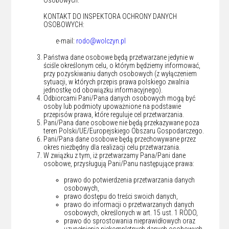
KONTAKT DO INSPEKTORA OCHRONY DANYCH
OSOBOWYCH:
e-mail:
rodo@wolczyn.pl
Państwa dane osobowe będą przetwarzane jedynie w
ściśle określonym celu, o którym będziemy informować,
przy pozyskiwaniu danych osobowych (z wyłączeniem
sytuacji, w których przepis prawa polskiego zwalnia
jednostkę od obowiązku informacyjnego).
Odbiorcami Pani/Pana danych osobowych mogą być
osoby lub podmioty upoważnione na podstawie
przepisów prawa, które reguluje cel przetwarzania.
Pani/Pana dane osobowe nie będą przekazywane poza
teren Polski/UE/Europejskiego Obszaru Gospodarczego.
Pani/Pana dane osobowe będą przechowywane przez
okres niezbędny dla realizacji celu przetwarzania.
W związku z tym, iż przetwarzamy Pana/Pani dane
osobowe, przysługują Pani/Panu następujące prawa:
prawo do potwierdzenia przetwarzania danych
osobowych,
prawo dostępu do treści swoich danych,
prawo do informacji o przetwarzanych danych
osobowych, określonych w art. 15 ust. 1 RODO,
prawo do sprostowania nieprawidłowych oraz
uzupełnienia niekompletnych danych osobowych,