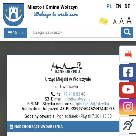
Miasto i Gmina Wołczyn
PL
EN
DE
Wołczyn to wiele serc
A
A
A
Menu
DANE URZĘDU:
Urząd Miejski w Wołczynie
ul. Dworcowa 1
tel.
77 418 83 40
E-mail:
info@wolczyn.pl
EPUAP - Skrytka odbiorcza
/qds775s6rf/skrytka
Adres do e-Doręczeń:
AE:PL-23997-50452-HTAUD-23
Godziny otwarcia:
Poniedziałek - Piątek 7.30 - 15.30
NADCHODZĄCE WYDARZENIA