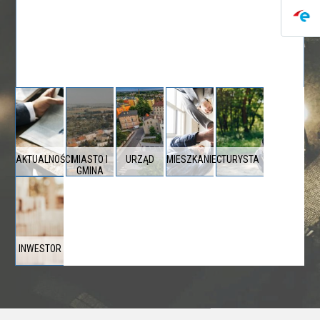
AKTUALNOŚCI
MIASTO I
URZĄD
MIESZKANIEC
TURYSTA
GMINA
INWESTOR