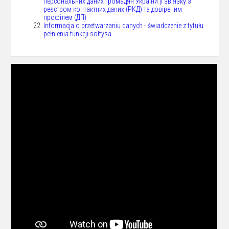
персональних даних громадян України у зв’язку з
реєстром контактних даних (РКД) та довіреним
профілем (ДП)
Informacja o przetwarzaniu danych - świadczenie z tytułu
pełnienia funkcji sołtysa.